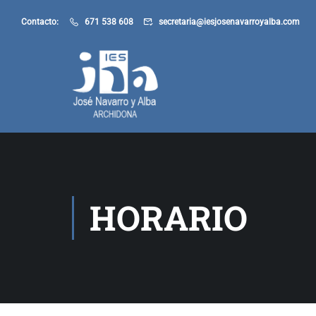
Contacto:
671 538 608
secretaria@iesjosenavarroyalba.com
HORARIO