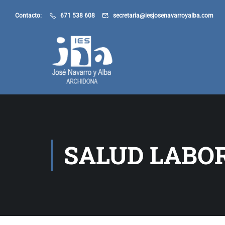
Contacto:
671 538 608
secretaria@iesjosenavarroyalba.com
SALUD LABOR